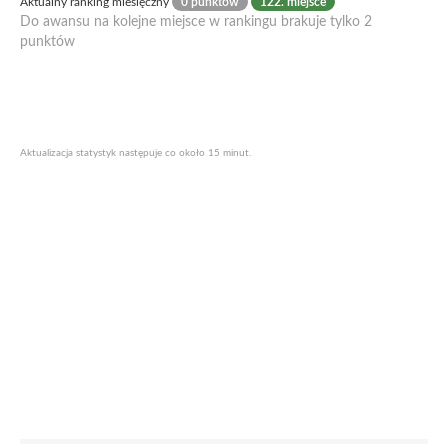
Aktualny ranking miesięczny
0 punktów
122. miejsce
Do awansu na kolejne miejsce w rankingu brakuje tylko 2
punktów
Aktualizacja statystyk następuje co około 15 minut.