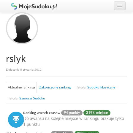
Graj w Sudoku!
zaloguj się
Zasady Sudoku
załóż konto
Rankingi
Gracze
rslyk
Dołączyła 8 stycznia 2012
Aktualne rankingi
Zakończone rankingi
Sudoku klasyczne
historia:
Samurai Sudoku
historia:
Ranking wszech czasów
94 punkty
3197. miejsce
Do awansu na kolejne miejsce w rankingu brakuje tylko
1 punktu