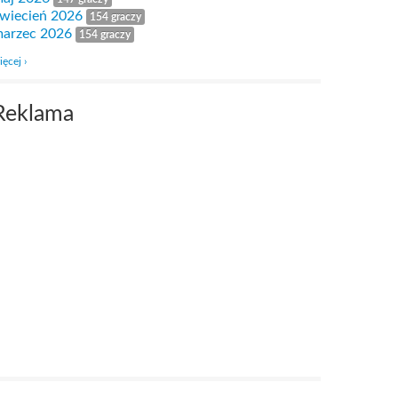
wiecień 2026
154 graczy
arzec 2026
154 graczy
ięcej ›
Reklama