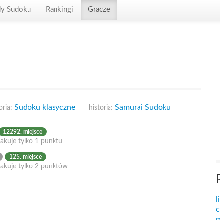
dy Sudoku
Rankingi
Gracze
Sudoku klasyczne
Samurai Sudoku
oria:
historia:
12292. miejsce
akuje tylko 1 punktu
125. miejsce
rakuje tylko 2 punktów
l
c
m