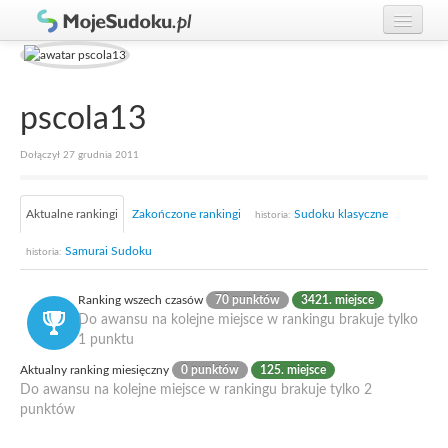
Graj w Sudoku!
zaloguj się
Zasady Sudoku
załóż konto
pscola13
Rankingi
Dołączył 27 grudnia 2011
Gracze
Aktualne rankingi
Zakończone rankingi
Sudoku klasyczne
historia:
Samurai Sudoku
historia:
Ranking wszech czasów
70 punktów
3421. miejsce
Do awansu na kolejne miejsce w rankingu brakuje tylko
1 punktu
Aktualny ranking miesięczny
0 punktów
125. miejsce
Do awansu na kolejne miejsce w rankingu brakuje tylko 2
punktów