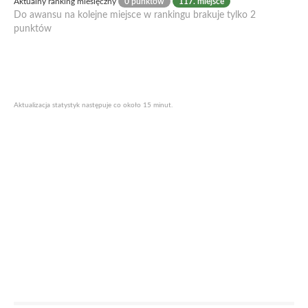
Aktualny ranking miesięczny
0 punktów
117. miejsce
Do awansu na kolejne miejsce w rankingu brakuje tylko 2
punktów
Aktualizacja statystyk następuje co około 15 minut.