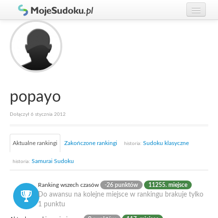
Graj w Sudoku!
zaloguj się
Zasady Sudoku
załóż konto
Rankingi
Gracze
popayo
Dołączył 6 stycznia 2012
Aktualne rankingi
Zakończone rankingi
Sudoku klasyczne
historia:
Samurai Sudoku
historia:
Ranking wszech czasów
-26 punktów
11255. miejsce
Do awansu na kolejne miejsce w rankingu brakuje tylko
1 punktu