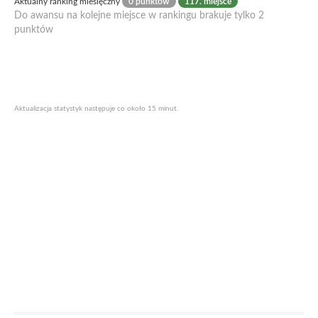
Aktualny ranking miesięczny
0 punktów
117. miejsce
Do awansu na kolejne miejsce w rankingu brakuje tylko 2
punktów
Aktualizacja statystyk następuje co około 15 minut.