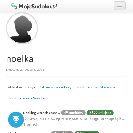
Graj w Sudoku!
zaloguj się
Zasady Sudoku
załóż konto
Rankingi
Gracze
noelka
Dołączyła 21 września 2011
Aktualne rankingi
Zakończone rankingi
Sudoku klasyczne
historia:
Samurai Sudoku
historia:
Ranking wszech czasów
49 punktów
3699. miejsce
Do awansu na kolejne miejsce w rankingu brakuje tylko
1 punktu