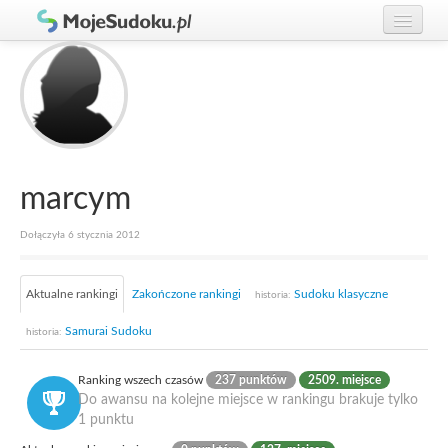
Graj w Sudoku!
zaloguj się
Zasady Sudoku
załóż konto
Rankingi
Gracze
marcym
Dołączyła 6 stycznia 2012
Aktualne rankingi
Zakończone rankingi
Sudoku klasyczne
historia:
Samurai Sudoku
historia:
Ranking wszech czasów
237 punktów
2509. miejsce
Do awansu na kolejne miejsce w rankingu brakuje tylko
1 punktu