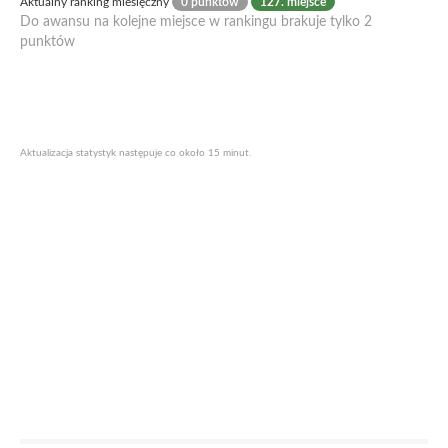
Aktualny ranking miesięczny
0 punktów
127. miejsce
Do awansu na kolejne miejsce w rankingu brakuje tylko 2
punktów
Aktualizacja statystyk następuje co około 15 minut.