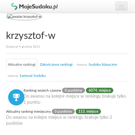
Graj w Sudoku!
zaloguj się
Zasady Sudoku
załóż konto
krzysztof-w
Rankingi
Dołączył 4 grudnia 2011
Gracze
Aktualne rankingi
Zakończone rankingi
Sudoku klasyczne
historia:
Samurai Sudoku
historia:
Ranking wszech czasów
0 punktów
6074. miejsce
Do awansu na kolejne miejsce w rankingu brakuje tylko
1 punktu
Aktualny ranking miesięczny
0 punktów
113. miejsce
Do awansu na kolejne miejsce w rankingu brakuje tylko 2
punktów