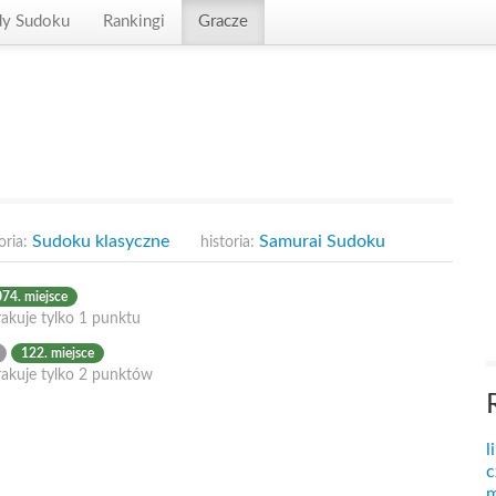
dy Sudoku
Rankingi
Gracze
Sudoku klasyczne
Samurai Sudoku
oria:
historia:
74. miejsce
akuje tylko 1 punktu
122. miejsce
rakuje tylko 2 punktów
l
c
m