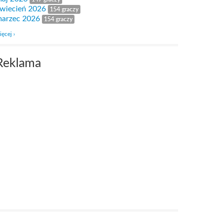
wiecień 2026
154 graczy
arzec 2026
154 graczy
ięcej ›
Reklama