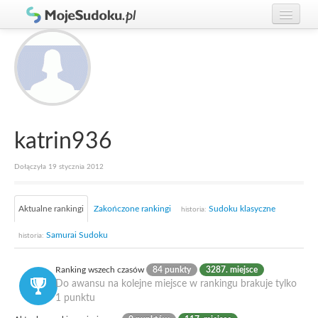
Graj w Sudoku!
zaloguj się
Zasady Sudoku
załóż konto
Rankingi
Gracze
katrin936
Dołączyła 19 stycznia 2012
Aktualne rankingi
Zakończone rankingi
Sudoku klasyczne
historia:
Samurai Sudoku
historia:
Ranking wszech czasów
84 punkty
3287. miejsce
Do awansu na kolejne miejsce w rankingu brakuje tylko
1 punktu