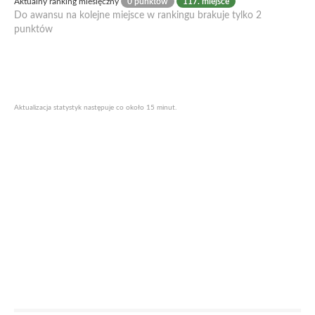
Aktualny ranking miesięczny
0 punktów
117. miejsce
Do awansu na kolejne miejsce w rankingu brakuje tylko 2
punktów
Aktualizacja statystyk następuje co około 15 minut.