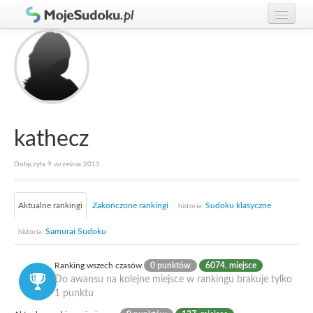
Graj w Sudoku!
zaloguj się
Zasady Sudoku
załóż konto
Rankingi
Gracze
kathecz
Dołączyła 9 września 2011
Aktualne rankingi
Zakończone rankingi
Sudoku klasyczne
historia:
Samurai Sudoku
historia:
Ranking wszech czasów
0 punktów
6074. miejsce
Do awansu na kolejne miejsce w rankingu brakuje tylko
1 punktu