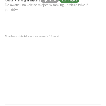
Aktualny ranking miesięczny
0 punktów
127. miejsce
Do awansu na kolejne miejsce w rankingu brakuje tylko 2
punktów
Aktualizacja statystyk następuje co około 15 minut.