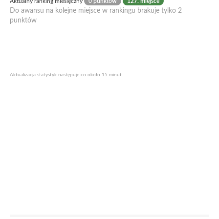
Aktualny ranking miesięczny
0 punktów
127. miejsce
Do awansu na kolejne miejsce w rankingu brakuje tylko 2
punktów
Aktualizacja statystyk następuje co około 15 minut.