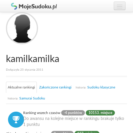
Graj w Sudoku!
zaloguj się
Zasady Sudoku
załóż konto
Rankingi
Gracze
kamilkamilka
Dołączyła 25 stycznia 2011
Aktualne rankingi
Zakończone rankingi
Sudoku klasyczne
historia:
Samurai Sudoku
historia:
Ranking wszech czasów
-4 punktów
10153. miejsce
Do awansu na kolejne miejsce w rankingu brakuje tylko
1 punktu