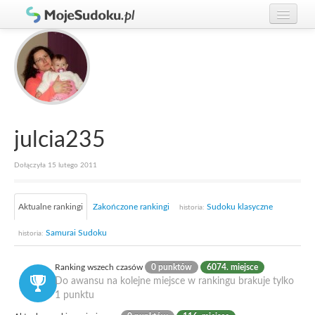
Graj w Sudoku!
zaloguj się
Zasady Sudoku
załóż konto
Rankingi
Gracze
julcia235
Dołączyła 15 lutego 2011
Aktualne rankingi
Zakończone rankingi
Sudoku klasyczne
historia:
Samurai Sudoku
historia:
Ranking wszech czasów
0 punktów
6074. miejsce
Do awansu na kolejne miejsce w rankingu brakuje tylko
1 punktu