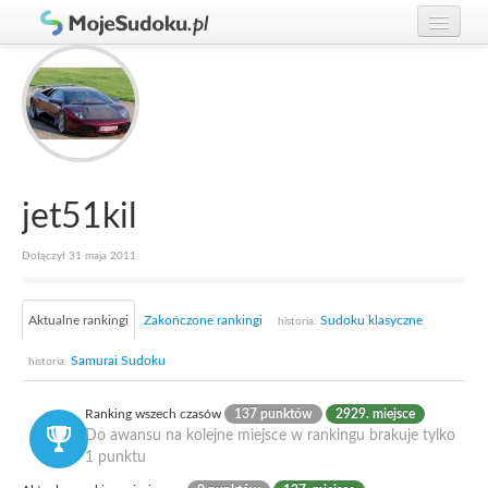
Graj w Sudoku!
zaloguj się
Zasady Sudoku
załóż konto
Rankingi
Gracze
jet51kil
Dołączył 31 maja 2011
Aktualne rankingi
Zakończone rankingi
Sudoku klasyczne
historia:
Samurai Sudoku
historia:
Ranking wszech czasów
137 punktów
2929. miejsce
Do awansu na kolejne miejsce w rankingu brakuje tylko
1 punktu