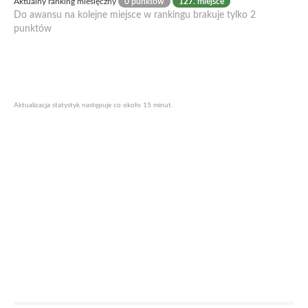
Aktualny ranking miesięczny
0 punktów
127. miejsce
Do awansu na kolejne miejsce w rankingu brakuje tylko 2
punktów
Aktualizacja statystyk następuje co około 15 minut.