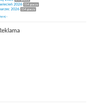
wiecień 2026
154 graczy
arzec 2026
154 graczy
ięcej ›
Reklama