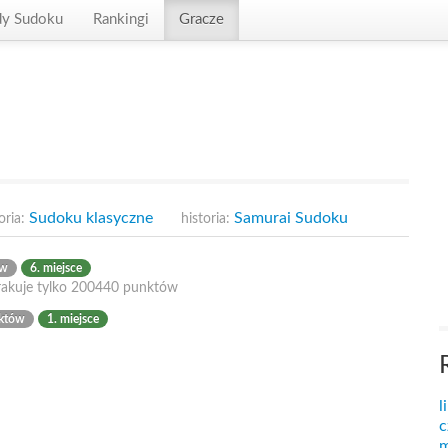
dy Sudoku
Rankingi
Gracze
Sudoku klasyczne
Samurai Sudoku
oria:
historia:
ów
6. miejsce
rakuje tylko 200440 punktów
któw
1. miejsce
l
c
m