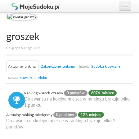
Graj w Sudoku!
zaloguj się
Zasady Sudoku
załóż konto
groszek
Rankingi
Dołączyła 5 lutego 2011
Gracze
Aktualne rankingi
Zakończone rankingi
Sudoku klasyczne
historia:
Samurai Sudoku
historia:
Ranking wszech czasów
0 punktów
6074. miejsce
Do awansu na kolejne miejsce w rankingu brakuje tylko
1 punktu
Aktualny ranking miesięczny
0 punktów
127. miejsce
Do awansu na kolejne miejsce w rankingu brakuje tylko 2
punktów