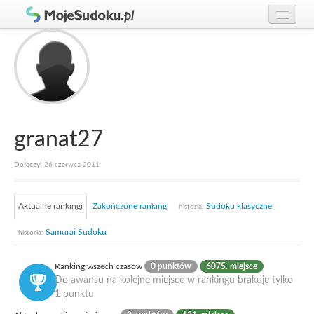
Graj w Sudoku!
zaloguj się
Zasady Sudoku
załóż konto
Rankingi
Gracze
granat27
Dołączył 26 czerwca 2011
Aktualne rankingi
Zakończone rankingi
Sudoku klasyczne
historia:
Samurai Sudoku
historia:
Ranking wszech czasów
0 punktów
6075. miejsce
Do awansu na kolejne miejsce w rankingu brakuje tylko
1 punktu