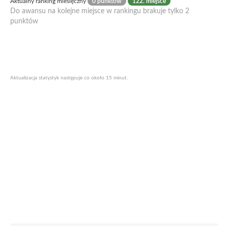
Aktualny ranking miesięczny
0 punktów
122. miejsce
Do awansu na kolejne miejsce w rankingu brakuje tylko 2
punktów
Aktualizacja statystyk następuje co około 15 minut.