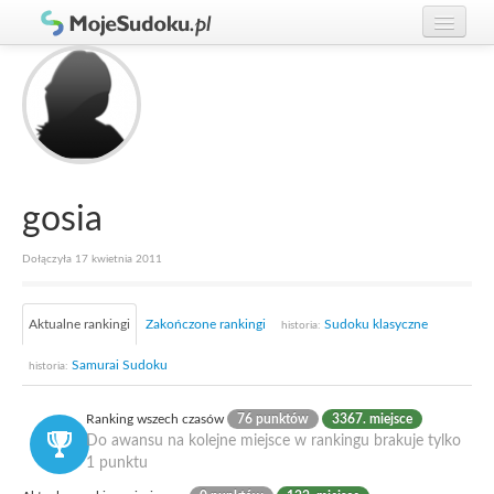
Graj w Sudoku!
zaloguj się
Zasady Sudoku
załóż konto
Rankingi
Gracze
gosia
Dołączyła 17 kwietnia 2011
Aktualne rankingi
Zakończone rankingi
Sudoku klasyczne
historia:
Samurai Sudoku
historia:
Ranking wszech czasów
76 punktów
3367. miejsce
Do awansu na kolejne miejsce w rankingu brakuje tylko
1 punktu