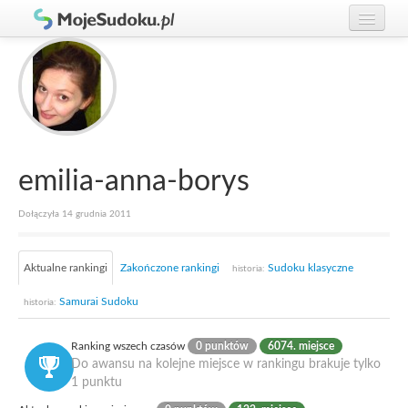
Graj w Sudoku!
zaloguj się
Zasady Sudoku
załóż konto
Rankingi
Gracze
emilia-anna-borys
Dołączyła 14 grudnia 2011
Aktualne rankingi
Zakończone rankingi
Sudoku klasyczne
historia:
Samurai Sudoku
historia:
Ranking wszech czasów
0 punktów
6074. miejsce
Do awansu na kolejne miejsce w rankingu brakuje tylko
1 punktu