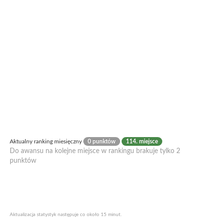
Aktualny ranking miesięczny
0 punktów
114. miejsce
Do awansu na kolejne miejsce w rankingu brakuje tylko 2
punktów
Aktualizacja statystyk następuje co około 15 minut.