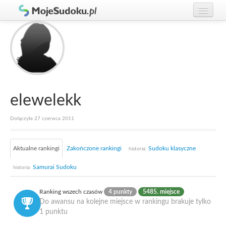
Graj w Sudoku!
zaloguj się
Zasady Sudoku
załóż konto
Rankingi
Gracze
elewelekk
Dołączyła 27 czerwca 2011
Aktualne rankingi
Zakończone rankingi
Sudoku klasyczne
historia:
Samurai Sudoku
historia:
Ranking wszech czasów
4 punkty
5485. miejsce
Do awansu na kolejne miejsce w rankingu brakuje tylko
1 punktu