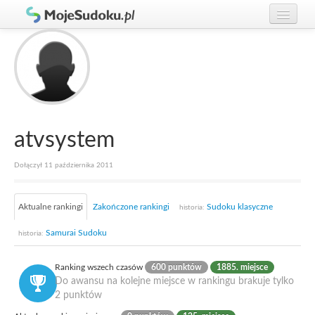
Graj w Sudoku!
zaloguj się
Zasady Sudoku
załóż konto
Rankingi
Gracze
atvsystem
Dołączył 11 października 2011
Aktualne rankingi
Zakończone rankingi
Sudoku klasyczne
historia:
Samurai Sudoku
historia:
Ranking wszech czasów
600 punktów
1885. miejsce
Do awansu na kolejne miejsce w rankingu brakuje tylko
2 punktów