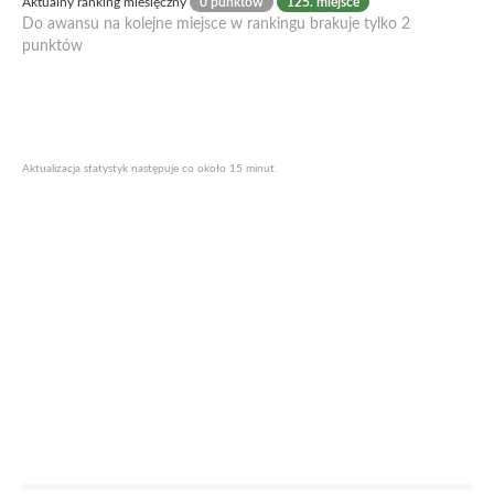
Aktualny ranking miesięczny
0 punktów
125. miejsce
Do awansu na kolejne miejsce w rankingu brakuje tylko 2
punktów
Aktualizacja statystyk następuje co około 15 minut.