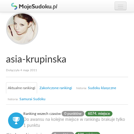
Graj w Sudoku!
zaloguj się
Zasady Sudoku
załóż konto
Rankingi
Gracze
asia-krupinska
Dołączyła 4 maja 2011
Aktualne rankingi
Zakończone rankingi
Sudoku klasyczne
historia:
Samurai Sudoku
historia:
Ranking wszech czasów
0 punktów
6074. miejsce
Do awansu na kolejne miejsce w rankingu brakuje tylko
1 punktu