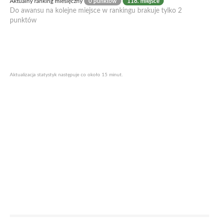
Aktualny ranking miesięczny
0 punktów
118. miejsce
Do awansu na kolejne miejsce w rankingu brakuje tylko 2
punktów
Aktualizacja statystyk następuje co około 15 minut.