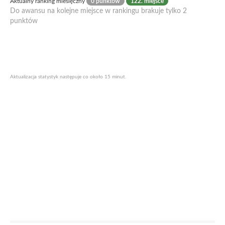
Aktualny ranking miesięczny
0 punktów
122. miejsce
Do awansu na kolejne miejsce w rankingu brakuje tylko 2
punktów
Aktualizacja statystyk następuje co około 15 minut.