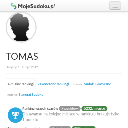
Graj w Sudoku!
zaloguj się
Zasady Sudoku
załóż konto
Rankingi
Gracze
TOMAS
Dołączył 13 lutego 2012
Aktualne rankingi
Zakończone rankingi
Sudoku klasyczne
historia:
Samurai Sudoku
historia:
Ranking wszech czasów
7 punktów
5232. miejsce
Do awansu na kolejne miejsce w rankingu brakuje tylko
1 punktu