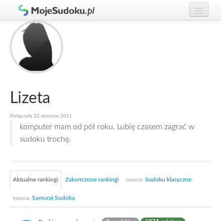
Graj w Sudoku!
zaloguj się
Zasady Sudoku
załóż konto
Rankingi
Gracze
Lizeta
Dołączyła 22 stycznia 2011
komputer mam od pół roku. Lubię czasem zagrać w
sudoku trochę.
Aktualne rankingi
Zakończone rankingi
Sudoku klasyczne
historia:
Samurai Sudoku
historia: