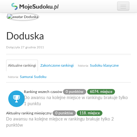
Graj w Sudoku!
zaloguj się
Zasady Sudoku
załóż konto
Doduska
Rankingi
Dołączyła 27 grudnia 2011
Gracze
Aktualne rankingi
Zakończone rankingi
Sudoku klasyczne
historia:
Samurai Sudoku
historia:
Ranking wszech czasów
0 punktów
6074. miejsce
Do awansu na kolejne miejsce w rankingu brakuje tylko
1 punktu
Aktualny ranking miesięczny
0 punktów
118. miejsce
Do awansu na kolejne miejsce w rankingu brakuje tylko 2
punktów