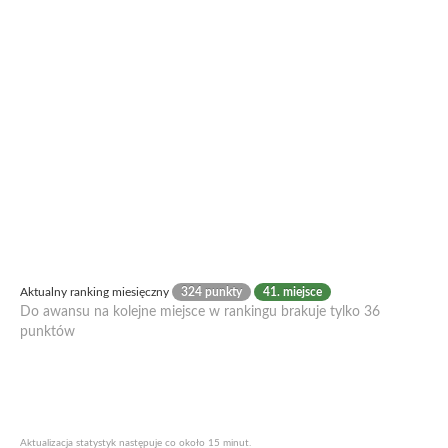
Aktualny ranking miesięczny
324 punkty
41. miejsce
Do awansu na kolejne miejsce w rankingu brakuje tylko 36
punktów
Aktualizacja statystyk następuje co około 15 minut.