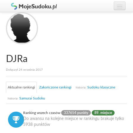
Graj w Sudoku!
zaloguj się
Zasady Sudoku
załóż konto
Rankingi
Gracze
DJRa
Dołączył 24 września 2017
Aktualne rankingi
Zakończone rankingi
Sudoku klasyczne
historia:
Samurai Sudoku
historia:
Ranking wszech czasów
337654 punkty
89. miejsce
Do awansu na kolejne miejsce w rankingu brakuje tylko
5938 punktów