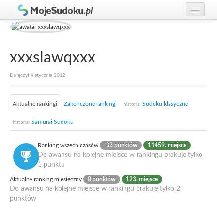
Graj w Sudoku!
zaloguj się
Zasady Sudoku
załóż konto
xxxslawqxxx
Rankingi
Dołączył 4 stycznia 2012
Gracze
Aktualne rankingi
Zakończone rankingi
Sudoku klasyczne
historia:
Samurai Sudoku
historia:
Ranking wszech czasów
-33 punktów
11459. miejsce
Do awansu na kolejne miejsce w rankingu brakuje tylko
1 punktu
Aktualny ranking miesięczny
0 punktów
123. miejsce
Do awansu na kolejne miejsce w rankingu brakuje tylko 2
punktów