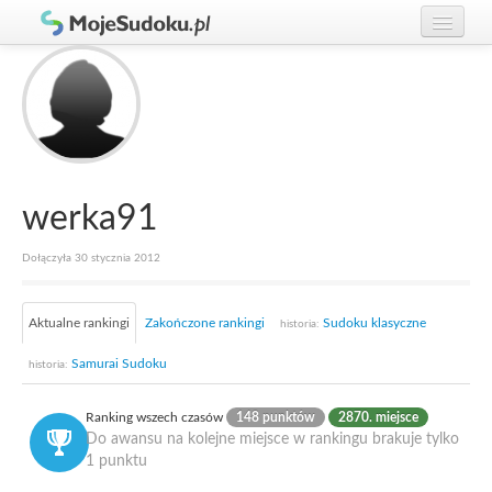
Graj w Sudoku!
zaloguj się
Zasady Sudoku
załóż konto
Rankingi
Gracze
werka91
Dołączyła 30 stycznia 2012
Aktualne rankingi
Zakończone rankingi
Sudoku klasyczne
historia:
Samurai Sudoku
historia:
Ranking wszech czasów
148 punktów
2870. miejsce
Do awansu na kolejne miejsce w rankingu brakuje tylko
1 punktu