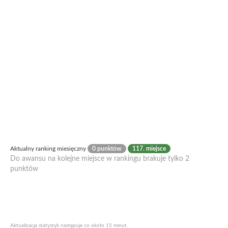
Aktualny ranking miesięczny
0 punktów
117. miejsce
Do awansu na kolejne miejsce w rankingu brakuje tylko 2
punktów
Aktualizacja statystyk następuje co około 15 minut.