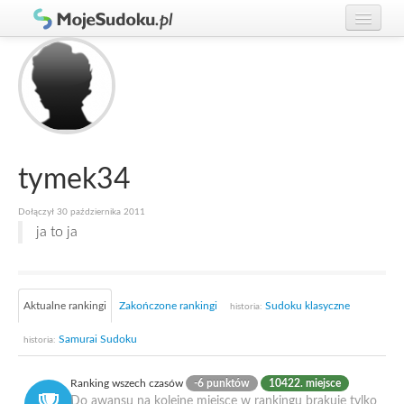
Graj w Sudoku!
zaloguj się
Zasady Sudoku
załóż konto
Rankingi
Gracze
tymek34
Dołączył 30 października 2011
ja to ja
Aktualne rankingi
Zakończone rankingi
Sudoku klasyczne
historia:
Samurai Sudoku
historia:
Ranking wszech czasów
-6 punktów
10422. miejsce
Do awansu na kolejne miejsce w rankingu brakuje tylko