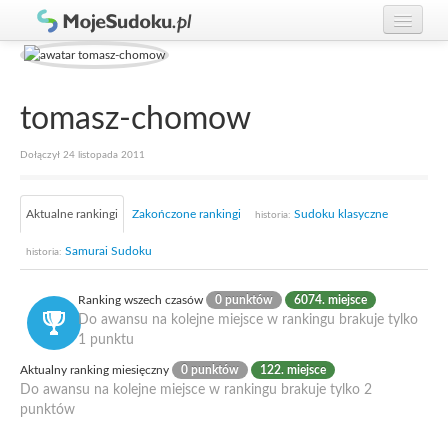
Graj w Sudoku!
zaloguj się
Zasady Sudoku
załóż konto
tomasz-chomow
Rankingi
Dołączył 24 listopada 2011
Gracze
Aktualne rankingi
Zakończone rankingi
Sudoku klasyczne
historia:
Samurai Sudoku
historia:
Ranking wszech czasów
0 punktów
6074. miejsce
Do awansu na kolejne miejsce w rankingu brakuje tylko
1 punktu
Aktualny ranking miesięczny
0 punktów
122. miejsce
Do awansu na kolejne miejsce w rankingu brakuje tylko 2
punktów