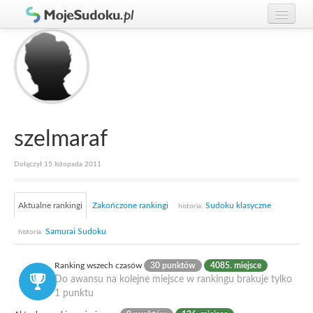
Graj w Sudoku!
zaloguj się
Zasady Sudoku
załóż konto
Rankingi
Gracze
szelmaraf
Dołączył 15 listopada 2011
Aktualne rankingi
Zakończone rankingi
Sudoku klasyczne
historia:
Samurai Sudoku
historia:
Ranking wszech czasów
30 punktów
4085. miejsce
Do awansu na kolejne miejsce w rankingu brakuje tylko
1 punktu