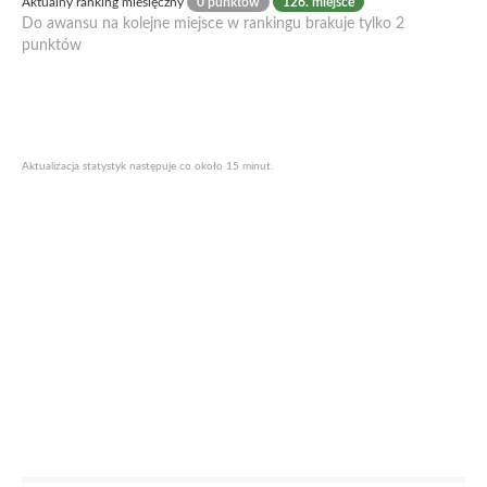
Aktualny ranking miesięczny
0 punktów
126. miejsce
Do awansu na kolejne miejsce w rankingu brakuje tylko 2
punktów
Aktualizacja statystyk następuje co około 15 minut.