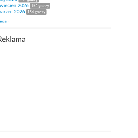
wiecień 2026
154 graczy
arzec 2026
154 graczy
ięcej ›
Reklama