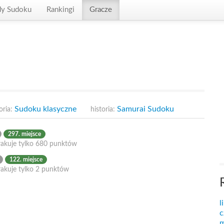
dy Sudoku
Rankingi
Gracze
Sudoku klasyczne
Samurai Sudoku
oria:
historia:
297. miejsce
rakuje tylko 680 punktów
122. miejsce
rakuje tylko 2 punktów
l
c
m