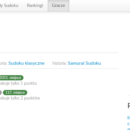
dy Sudoku
Rankingi
Gracze
Sudoku klasyczne
Samurai Sudoku
oria:
historia:
0351. miejsce
akuje tylko 1 punktu
117. miejsce
rakuje tylko 2 punktów
l
c
m