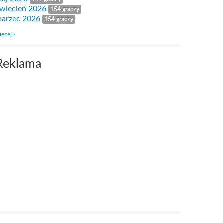
wiecień 2026
154 graczy
arzec 2026
154 graczy
ięcej ›
Reklama