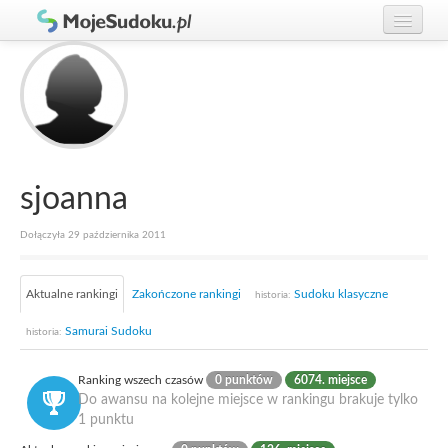
Graj w Sudoku!
zaloguj się
Zasady Sudoku
załóż konto
Rankingi
Gracze
sjoanna
Dołączyła 29 października 2011
Aktualne rankingi
Zakończone rankingi
Sudoku klasyczne
historia:
Samurai Sudoku
historia:
Ranking wszech czasów
0 punktów
6074. miejsce
Do awansu na kolejne miejsce w rankingu brakuje tylko
1 punktu