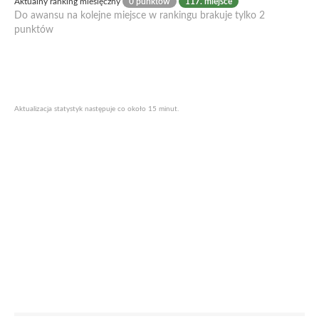
Aktualny ranking miesięczny
0 punktów
117. miejsce
Do awansu na kolejne miejsce w rankingu brakuje tylko 2
punktów
Aktualizacja statystyk następuje co około 15 minut.