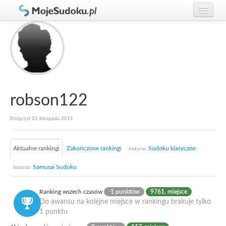
Graj w Sudoku!
zaloguj się
Zasady Sudoku
załóż konto
Rankingi
Gracze
robson122
Dołączył 21 listopada 2011
Aktualne rankingi
Zakończone rankingi
Sudoku klasyczne
historia:
Samurai Sudoku
historia:
Ranking wszech czasów
-1 punktów
9761. miejsce
Do awansu na kolejne miejsce w rankingu brakuje tylko
1 punktu