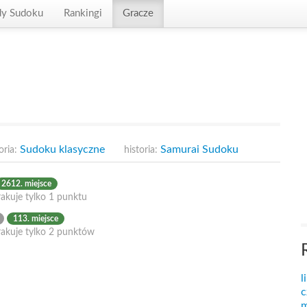
dy Sudoku
Rankingi
Gracze
Sudoku klasyczne
Samurai Sudoku
oria:
historia:
2612. miejsce
akuje tylko 1 punktu
113. miejsce
rakuje tylko 2 punktów
l
c
m