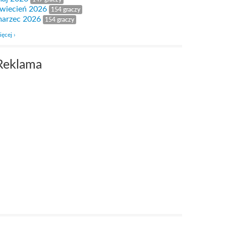
wiecień 2026
154 graczy
arzec 2026
154 graczy
ięcej ›
Reklama