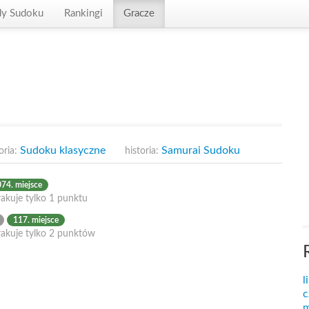
dy Sudoku
Rankingi
Gracze
Sudoku klasyczne
Samurai Sudoku
oria:
historia:
74. miejsce
akuje tylko 1 punktu
117. miejsce
rakuje tylko 2 punktów
l
c
m