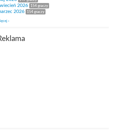
wiecień 2026
154 graczy
arzec 2026
154 graczy
ięcej ›
Reklama