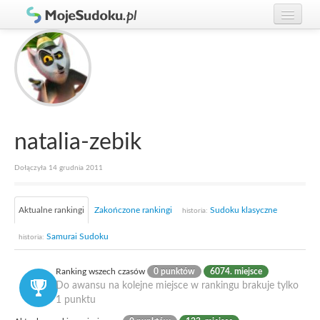
Graj w Sudoku!
zaloguj się
Zasady Sudoku
załóż konto
Rankingi
Gracze
natalia-zebik
Dołączyła 14 grudnia 2011
Aktualne rankingi
Zakończone rankingi
Sudoku klasyczne
historia:
Samurai Sudoku
historia:
Ranking wszech czasów
0 punktów
6074. miejsce
Do awansu na kolejne miejsce w rankingu brakuje tylko
1 punktu