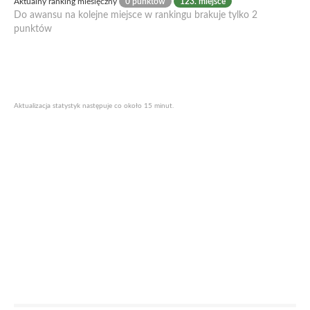
Aktualny ranking miesięczny
0 punktów
123. miejsce
Do awansu na kolejne miejsce w rankingu brakuje tylko 2
punktów
Aktualizacja statystyk następuje co około 15 minut.