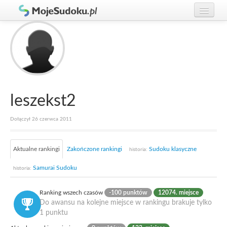
Graj w Sudoku!
zaloguj się
Zasady Sudoku
załóż konto
Rankingi
Gracze
leszekst2
Dołączył 26 czerwca 2011
Aktualne rankingi
Zakończone rankingi
Sudoku klasyczne
historia:
Samurai Sudoku
historia:
Ranking wszech czasów
-100 punktów
12074. miejsce
Do awansu na kolejne miejsce w rankingu brakuje tylko
1 punktu