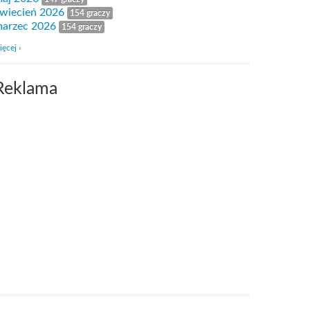
wiecień 2026
154 graczy
arzec 2026
154 graczy
ięcej ›
Reklama