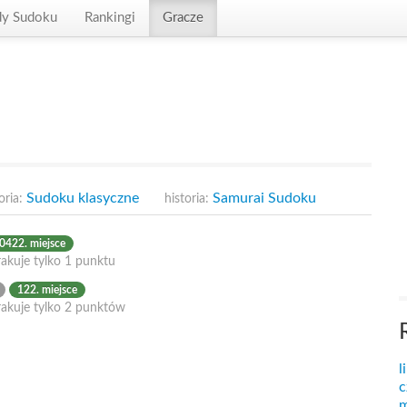
dy Sudoku
Rankingi
Gracze
Sudoku klasyczne
Samurai Sudoku
oria:
historia:
0422. miejsce
akuje tylko 1 punktu
122. miejsce
rakuje tylko 2 punktów
l
c
m