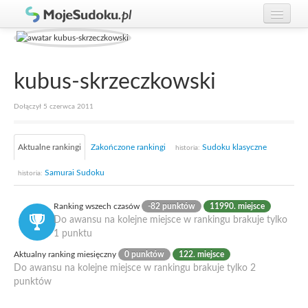
Graj w Sudoku!
zaloguj się
Zasady Sudoku
załóż konto
kubus-skrzeczkowski
Rankingi
Dołączył 5 czerwca 2011
Gracze
Aktualne rankingi
Zakończone rankingi
Sudoku klasyczne
historia:
Samurai Sudoku
historia:
Ranking wszech czasów
-82 punktów
11990. miejsce
Do awansu na kolejne miejsce w rankingu brakuje tylko
1 punktu
Aktualny ranking miesięczny
0 punktów
122. miejsce
Do awansu na kolejne miejsce w rankingu brakuje tylko 2
punktów