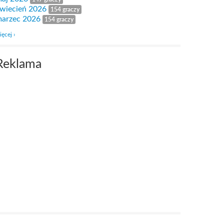
wiecień 2026
154 graczy
arzec 2026
154 graczy
ięcej ›
Reklama