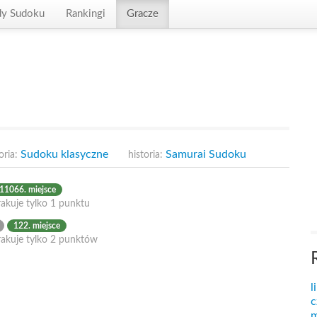
dy Sudoku
Rankingi
Gracze
Sudoku klasyczne
Samurai Sudoku
oria:
historia:
11066. miejsce
akuje tylko 1 punktu
122. miejsce
rakuje tylko 2 punktów
l
c
m