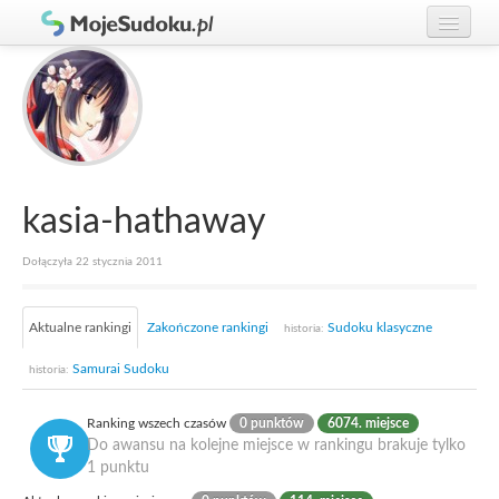
Graj w Sudoku!
zaloguj się
Zasady Sudoku
załóż konto
Rankingi
Gracze
kasia-hathaway
Dołączyła 22 stycznia 2011
Aktualne rankingi
Zakończone rankingi
Sudoku klasyczne
historia:
Samurai Sudoku
historia:
Ranking wszech czasów
0 punktów
6074. miejsce
Do awansu na kolejne miejsce w rankingu brakuje tylko
1 punktu