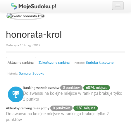
Graj w Sudoku!
zaloguj się
Zasady Sudoku
załóż konto
honorata-krol
Rankingi
Dołączyła 15 lutego 2012
Gracze
Aktualne rankingi
Zakończone rankingi
Sudoku klasyczne
historia:
Samurai Sudoku
historia:
Ranking wszech czasów
0 punktów
6074. miejsce
Do awansu na kolejne miejsce w rankingu brakuje tylko
1 punktu
Aktualny ranking miesięczny
0 punktów
126. miejsce
Do awansu na kolejne miejsce w rankingu brakuje tylko 2
punktów