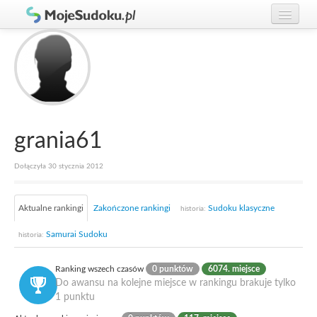
Graj w Sudoku!
zaloguj się
Zasady Sudoku
załóż konto
Rankingi
Gracze
grania61
Dołączyła 30 stycznia 2012
Aktualne rankingi
Zakończone rankingi
Sudoku klasyczne
historia:
Samurai Sudoku
historia:
Ranking wszech czasów
0 punktów
6074. miejsce
Do awansu na kolejne miejsce w rankingu brakuje tylko
1 punktu