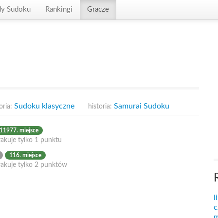
dy Sudoku
Rankingi
Gracze
Sudoku klasyczne
Samurai Sudoku
oria:
historia:
11977. miejsce
akuje tylko 1 punktu
116. miejsce
rakuje tylko 2 punktów
l
c
m