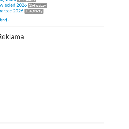
wiecień 2026
154 graczy
arzec 2026
154 graczy
ięcej ›
Reklama