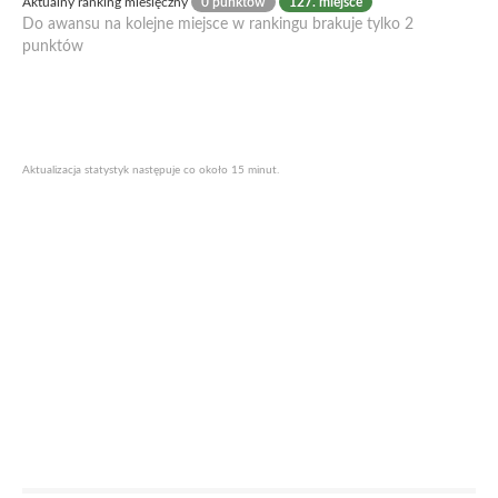
Aktualny ranking miesięczny
0 punktów
127. miejsce
Do awansu na kolejne miejsce w rankingu brakuje tylko 2
punktów
Aktualizacja statystyk następuje co około 15 minut.