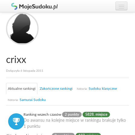
Graj w Sudoku!
zaloguj się
Zasady Sudoku
załóż konto
Rankingi
Gracze
crixx
Dołączyła 6 listopada 2011
Aktualne rankingi
Zakończone rankingi
Sudoku klasyczne
historia:
Samurai Sudoku
historia:
Ranking wszech czasów
2 punkty
5828. miejsce
Do awansu na kolejne miejsce w rankingu brakuje tylko
1 punktu