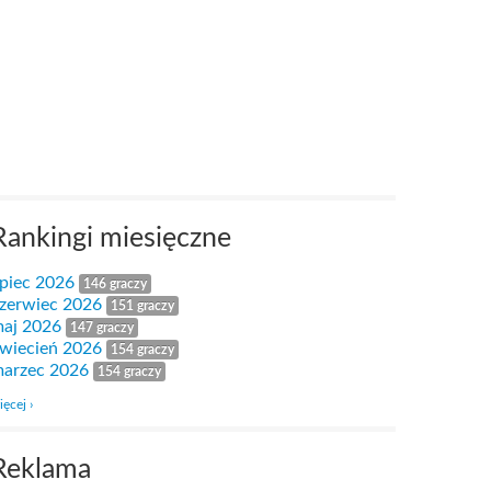
Rankingi miesięczne
ipiec 2026
146 graczy
zerwiec 2026
151 graczy
aj 2026
147 graczy
wiecień 2026
154 graczy
arzec 2026
154 graczy
ięcej ›
Reklama