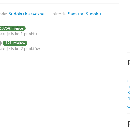
Sudoku klasyczne
Samurai Sudoku
oria:
historia:
10754. miejsce
akuje tylko 1 punktu
121. miejsce
rakuje tylko 2 punktów
l
c
m
k
m
w