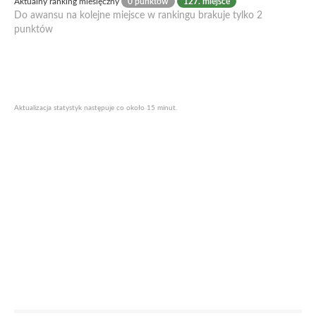
Aktualny ranking miesięczny
0 punktów
127. miejsce
Do awansu na kolejne miejsce w rankingu brakuje tylko 2
punktów
Aktualizacja statystyk następuje co około 15 minut.