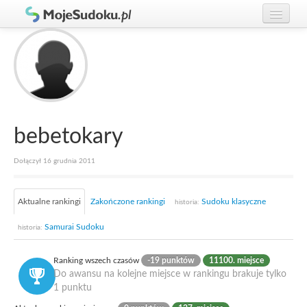
Graj w Sudoku!
zaloguj się
Zasady Sudoku
załóż konto
Rankingi
Gracze
bebetokary
Dołączył 16 grudnia 2011
Aktualne rankingi
Zakończone rankingi
Sudoku klasyczne
historia:
Samurai Sudoku
historia:
Ranking wszech czasów
-19 punktów
11100. miejsce
Do awansu na kolejne miejsce w rankingu brakuje tylko
1 punktu