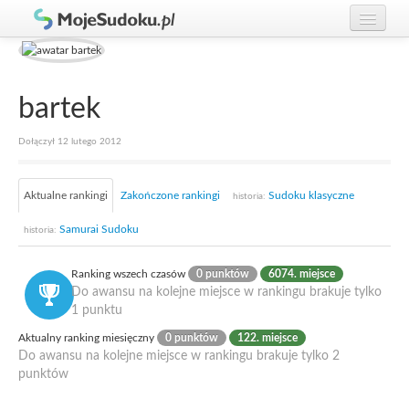
Graj w Sudoku!
zaloguj się
Zasady Sudoku
załóż konto
bartek
Rankingi
Dołączył 12 lutego 2012
Gracze
Aktualne rankingi
Zakończone rankingi
Sudoku klasyczne
historia:
Samurai Sudoku
historia:
Ranking wszech czasów
0 punktów
6074. miejsce
Do awansu na kolejne miejsce w rankingu brakuje tylko
1 punktu
Aktualny ranking miesięczny
0 punktów
122. miejsce
Do awansu na kolejne miejsce w rankingu brakuje tylko 2
punktów